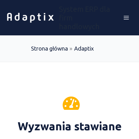
Przejdź
System ERP dla
do
firm
treści
handlowych
Strona główna
Adaptix
Wyzwania stawiane