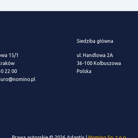
Siedziba główna
owa 15/1
ul. Handlowa 2A
Kraków
36-100 Kolbuszowa
50 22 00
Polska
biuro@nomino.pl
Prawa autorskie © 2026 Adaptix |
Nomino Sp. z o.o