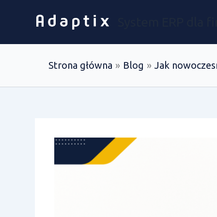
Przejdź
do
System ERP dla f
treści
Strona główna
Blog
Jak nowoczesn