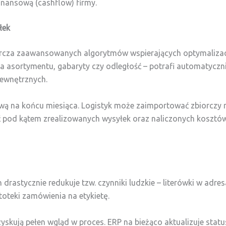
finansową (cashflow) firmy.
łek
arcza zaawansowanych algorytmów wspierających optymalizac
 asortymentu, gabaryty czy odległość – potrafi automatyczni
ewnętrznych.
iową na końcu miesiąca. Logistyk może zaimportować zbiorczy 
pod kątem zrealizowanych wysyłek oraz naliczonych kosztów
rastycznie redukuje tzw. czynniki ludzkie – literówki w adr
oteki zamówienia na etykietę.
yskują pełen wgląd w proces. ERP na bieżąco aktualizuje stat