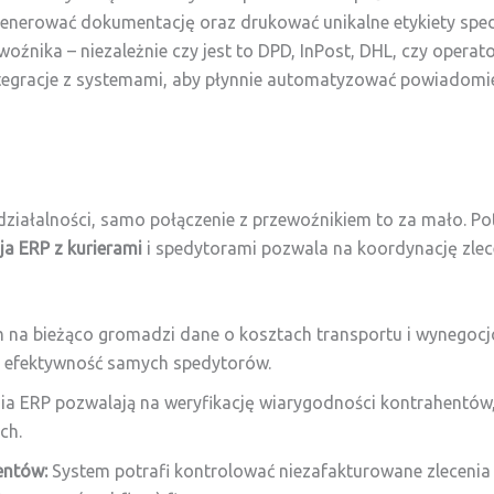
nerować dokumentację oraz drukować unikalne etykiety spedy
ika – niezależnie czy jest to DPD, InPost, DHL, czy operat
ntegracje z systemami, aby płynnie automatyzować powiadomi
 działalności, samo połączenie z przewoźnikiem to za mało. Po
ja ERP z kurierami
i spedytorami pozwala na koordynację zlec
 na bieżąco gromadzi dane o kosztach transportu i wynegoc
z efektywność samych spedytorów.
a ERP pozwalają na weryfikację wiarygodności kontrahentów
ch.
entów:
System potrafi kontrolować niezafakturowane zlecenia