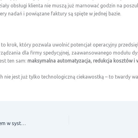
działy obsługi klienta nie muszą już marnować godzin na posz
y nadań i powiązane faktury są spięte w jednej bazie.
to krok, który pozwala uwolnić potencjał operacyjny przedsię
ządzania dla firmy spedycyjnej, zaawansowanego modułu dys
jest ten sam:
maksymalna automatyzacja, redukcja kosztów i 
 nie jest już tylko technologiczną ciekawostką – to twardy w
AI w ERP – czy sztuczna inteligencja będzie wsparciem w systemach ERP?